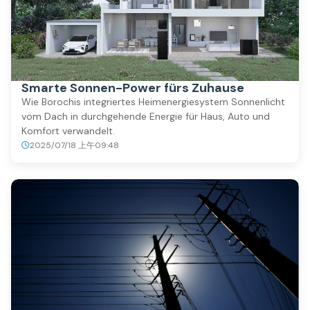
Smarte Sonnen-Power fürs Zuhause
Wie Borochis integriertes Heimenergiesystem Sonnenlicht
vom Dach in durchgehende Energie für Haus, Auto und
Komfort verwandelt.
2025/07/18 上午09:48