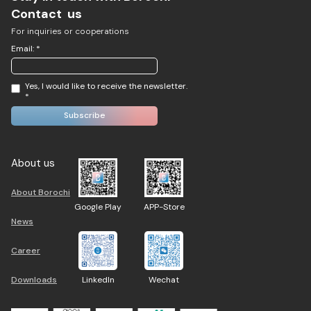
Contact us
For inquiries or cooperations
Email: *
Yes, I would like to receive the newsletter.
*
About us
About Borochi
Google Play
APP-Store
News
Career
Downloads
LinkedIn
Wechat